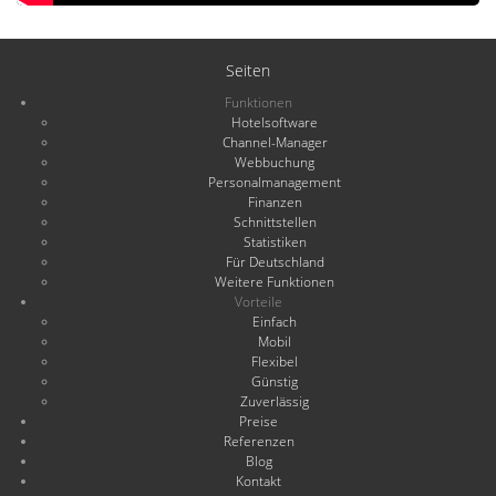
Seiten
Funktionen
Hotelsoftware
Channel-Manager
Webbuchung
Personalmanagement
Finanzen
Schnittstellen
Statistiken
Für Deutschland
Weitere Funktionen
Vorteile
Einfach
Mobil
Flexibel
Günstig
Zuverlässig
Preise
Referenzen
Blog
Kontakt