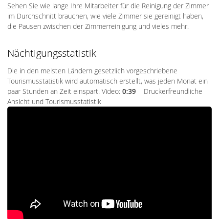
Sehen Sie wie lange Ihre Mitarbeiter für die Reinigung der Zimmer
im Durchschnitt brauchen, wie viele Zimmer sie gereinigt haben,
die Pausen zwischen der Zimmerreinigung und vieles mehr.
Nächtigungsstatistik
Die in den meisten Ländern gesetzlich vorgeschriebene
Tourismusstatistik wird automatisch erstellt, was jeden Monat ein
paar Stunden an Zeit einspart. Video:
0:39
Druckerfreundliche
Ansicht und Tourismusstatistik