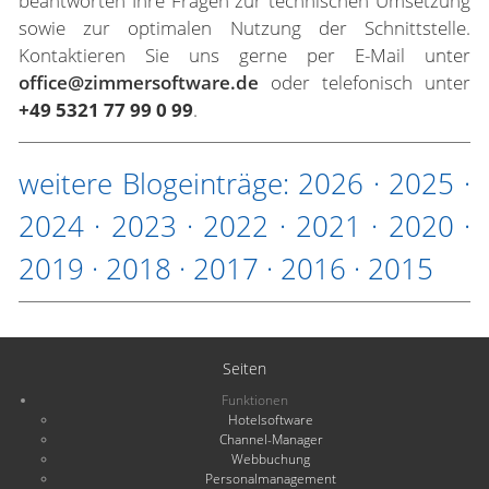
beantworten Ihre Fragen zur technischen Umsetzung
sowie zur optimalen Nutzung der Schnittstelle.
Kontaktieren Sie uns gerne per E-Mail unter
office@zimmersoftware.de
oder telefonisch unter
+49 5321 77 99 0 99
.
weitere Blogeinträge:
2026
·
2025
·
2024
·
2023
·
2022
·
2021
·
2020
·
2019
·
2018
·
2017
·
2016
·
2015
Seiten
Funktionen
Hotelsoftware
Channel-Manager
Webbuchung
Personalmanagement